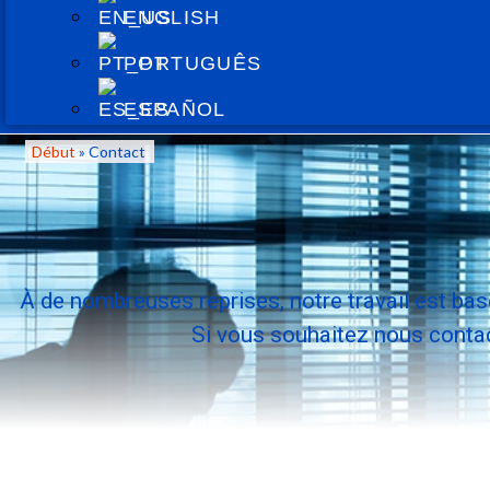
ENGLISH
PORTUGUÊS
ESPAÑOL
Début
»
Contact
À de nombreuses reprises, notre travail est bas
Si vous souhaitez nous contac