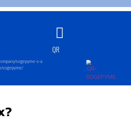
QR
/company/sogepyme-s-a
m/sogepyme/
x?