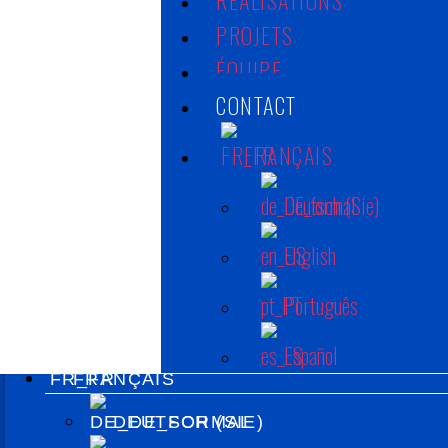
ENGLISH
PROJETS
ÉQUIPE
PORTUGUÊS
CONTACT
ESPAÑOL
FRANÇAIS
DÉBUT
ACTIVITÉ
Deutsch (Sie)
CLIENTS
English
RÉALISATIONS
PROJETS
Português
ÉQUIPE
CONTACT
Español
FRANÇAIS
DEUTSCH (SIE)