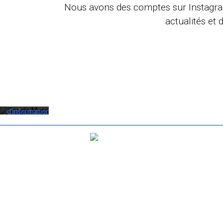
Nous avons des comptes sur Instagram,
actualités et
En
chargeant
la carte,
vous
acceptez
la politique
de
confidentialité
de Google.
Plus
d'informations
Charger
la carte
Déverrouillez
toujours
Google
Maps