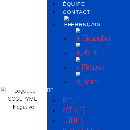
ÉQUIPE
CONTACT
FRANÇAIS
Deutsch (Sie)
English
DÉBUT
ACTIVITÉ
Português
CLIENTS
RÉALISATIONS
Español
PROJETS
ÉQUIPE
DÉBUT
CONTACT
ACTIVITÉ
FRANÇAIS
CLIENTS
DEUTSCH (SIE)
RÉALISATIONS