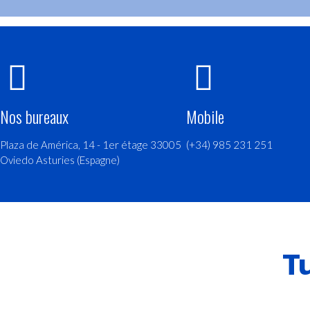
Nos bureaux
Mobile
Plaza de América, 14 - 1er étage 33005
(+34) 985 231 251
Oviedo Asturies (Espagne)
T